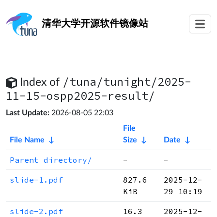
清华大学
开源软件镜像站
/tuna/tunight/2025-
Index of
11-15-ospp2025-result/
Last Update:
2026-08-05 22:03
File
File Name
↓
Size
↓
Date
↓
Parent directory/
-
-
slide-1.pdf
827.6
2025-12-
KiB
29 10:19
slide-2.pdf
16.3
2025-12-