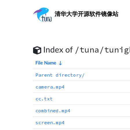
清华大学
开源软件镜像站
/tuna/tunig
Index of
File Name
↓
Parent directory/
camera.mp4
cc.txt
combined.mp4
screen.mp4