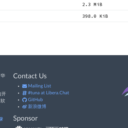
2.3 MiB
398.0 KiB
Contact Us
清华
Mailing List
#tuna at Libera.Chat
与开
GitHub
源软
新浪微博
Sponsor
像