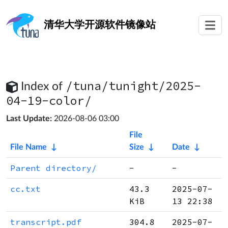
清华大学
开源软件镜像站
/tuna/tunight/2025-
Index of
04-19-color/
Last Update:
2026-08-06 03:00
File
File Name
↓
Size
↓
Date
↓
Parent directory/
-
-
cc.txt
43.3
2025-07-
KiB
13 22:38
transcript.pdf
304.8
2025-07-