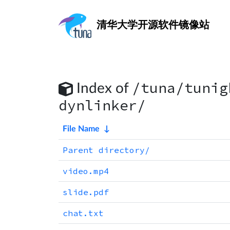
清华大学
开源软件镜像站
/tuna/tunig
Index of
dynlinker/
File Name
↓
Parent directory/
video.mp4
slide.pdf
chat.txt