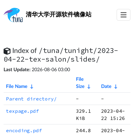
清华大学
开源软件镜像站
/tuna/tunight/2023-
Index of
04-22-tex-salon/slides/
Last Update:
2026-08-06 03:00
File
File Name
↓
Size
↓
Date
↓
Parent directory/
-
-
texpage.pdf
329.1
2023-04-
KiB
22 15:26
encoding.pdf
244.8
2023-04-