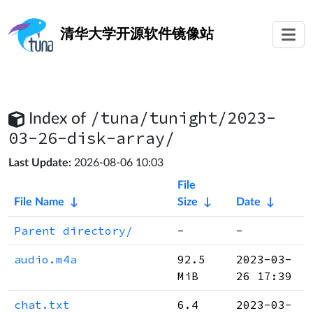
清华大学
开源软件镜像站
/tuna/tunight/2023-
Index of
03-26-disk-array/
Last Update:
2026-08-06 10:03
File
File Name
↓
Size
↓
Date
↓
Parent directory/
-
-
audio.m4a
92.5
2023-03-
MiB
26 17:39
chat.txt
6.4
2023-03-