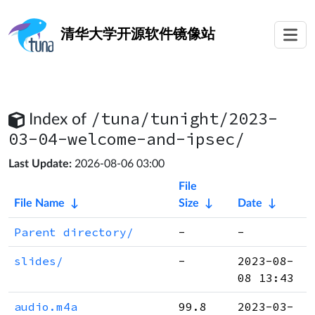
清华大学
开源软件镜像站
/tuna/tunight/2023-
Index of
03-04-welcome-and-ipsec/
Last Update:
2026-08-06 03:00
File
File Name
↓
Size
↓
Date
↓
Parent directory/
-
-
slides/
-
2023-08-
08 13:43
audio.m4a
99.8
2023-03-