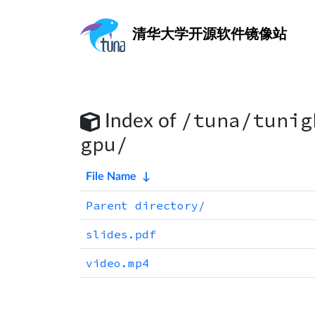
清华大学
开源软件镜像站
/tuna/tunig
Index of
gpu/
File Name
↓
Parent directory/
slides.pdf
video.mp4