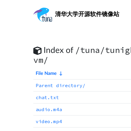
清华大学
开源软件镜像站
/tuna/tunig
Index of
vm/
File Name
↓
Parent directory/
chat.txt
audio.m4a
video.mp4