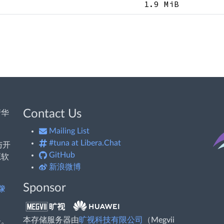
1.9 MiB
Contact Us
清华
Mailing List
#tuna at Libera.Chat
与开
GitHub
源软
新浪微博
Sponsor
像
本存储服务器由
旷视科技有限公司
（Megvii
务。