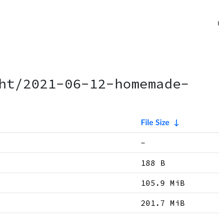
ht/2021-06-12-homemade-
File Size
↓
-
188 B
105.9 MiB
201.7 MiB