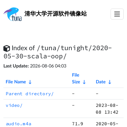
清华大学
开源软件镜像站
/tuna/tunight/2020-
Index of
05-30-scala-oop/
Last Update:
2026-08-06 04:03
File
File Name
↓
Size
↓
Date
↓
Parent directory/
-
-
video/
-
2023-08-
08 13:42
audio.m4a
71.9
2020-05-