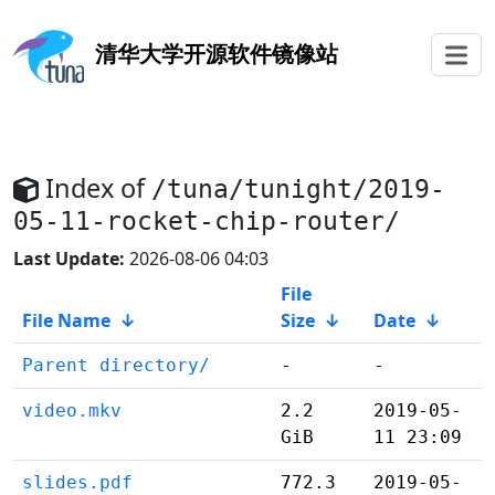
清华大学
开源软件镜像站
Index of
/tuna/tunight/2019-
05-11-rocket-chip-router/
Last Update:
2026-08-06 04:03
File
File Name
↓
Size
↓
Date
↓
Parent directory/
-
-
video.mkv
2.2
2019-05-
GiB
11 23:09
slides.pdf
772.3
2019-05-