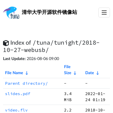
清华大学
开源软件镜像站
/tuna/tunight/2018-
Index of
10-27-webusb/
Last Update:
2026-08-06 09:00
File
File Name
↓
Size
↓
Date
↓
Parent directory/
-
-
slides.pdf
3.4
2022-01-
MiB
24 01:19
video.flv
2.2
2018-10-